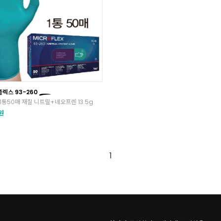
렉스 93-260
1통50매 재질:니트릴+네오프렌 13.5g
원
1