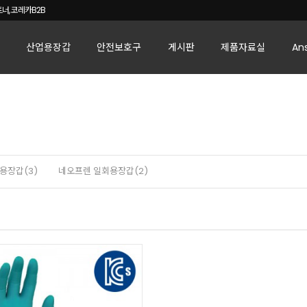
너, 코레카B2B
산업용장갑
안전보호구
게시판
제품자료실
An
용장갑(3)
네오프렌 일회용장갑(2)