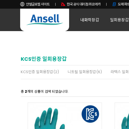
안셀글로벌 사이트
한국 공식 대리점 ㈜코레카
도매 파트
내화학장갑
일회용장갑
KCS인증 일회용장갑
KCS인증 일회용장갑(2)
니트릴 일회용장갑(6)
라텍스 일회
총
2
개의 상품이 검색 되었습니다.