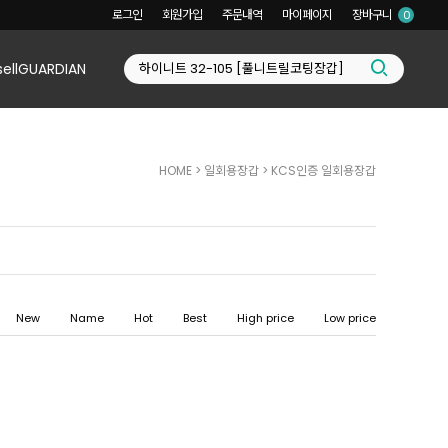
로그인
회원가입
주문내역
마이페이지
장바구니
0
sellGUARDIAN
HOME
>
일회용장갑
>
KCS인증 일회용장갑
New
Name
Hot
Best
High price
Low price