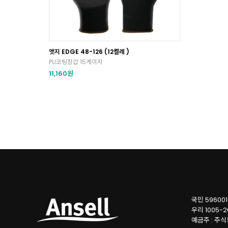
엣지 EDGE 48-126 (12켤레 )
PU코팅장갑 15게이지
11,160원
국민 596001
우리 1005-2
예금주 : 주