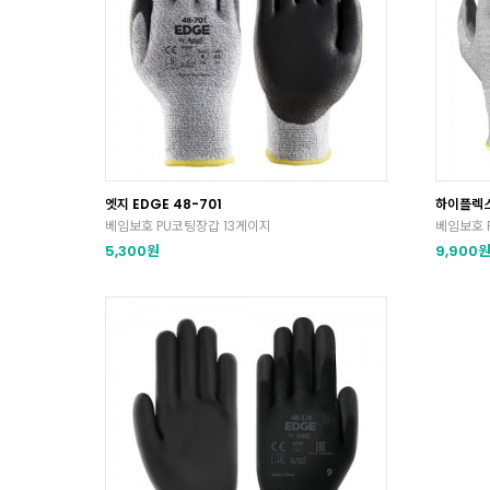
엣지 EDGE 48-701
하이플렉스 
베임보호 PU코팅장갑 13게이지
베임보호 
5,300원
9,900