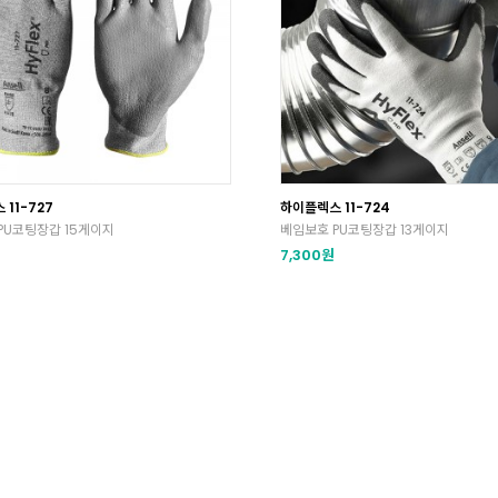
11-727
하이플렉스 11-724
PU코팅장갑 15게이지
베임보호 PU코팅장갑 13게이지
원
7,300원