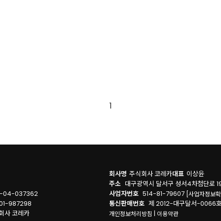
1
회사명
주식회사 코레카
대표
이상윤
주소
대구광역시 달서구 성서4차첨단로 19
-04-037362
사업자번호
514-81-79607
[사업자정보확
01-987298
통신판매번호
제 2012-대구달서-006
식회사 코레카
|
개인정보처리방침
이용약관