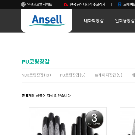
안셀글로벌 사이트
한국 공식 대리점 ㈜코레카
도매 파트
내화학장갑
일회용장갑
PU코팅장갑
NBR코팅장갑(10)
PU코팅장갑(5)
18게이지장갑(5)
베
총
5
개의 상품이 검색 되었습니다.