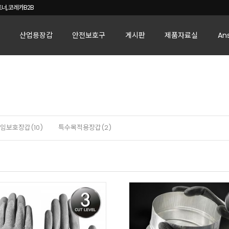
너, 코레카B2B
산업용장갑
안전보호구
게시판
제품자료실
An
임보호장갑(10)
특수목적용장갑(2)