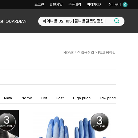
로그인
회원가입
주문내역
마이페이지
장바구니
0
sellGUARDIAN
HOME
>
산업용장갑
>
PU코팅장갑
New
Name
Hot
Best
High price
Low price