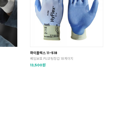
하이플렉스 11-518
베임보호 PU코팅장갑 18게이지
13,500원