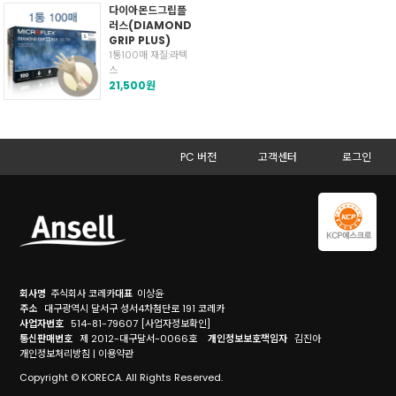
다이아몬드그립플
러스(DIAMOND
GRIP PLUS)
1통100매 재질:라텍
스
21,500원
PC 버전
고객센터
로그인
회사명
주식회사 코레카
대표
이상윤
주소
대구광역시 달서구 성서4차첨단로 191 코레카
사업자번호
514-81-79607
[사업자정보확인]
통신판매번호
제 2012-대구달서-0066호
개인정보보호책임자
김진아
개인정보처리방침
|
이용약관
Copyright © KORECA. All Rights Reserved.