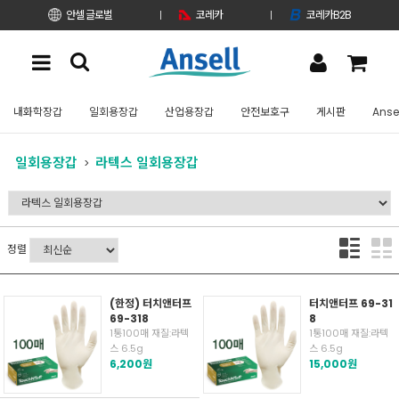
안셀 글로벌
코레카
코레카B2B
내화학장갑
일회용장갑
산업용장갑
안전보호구
게시판
Anse
일회용장갑
라텍스 일회용장갑
정렬
(한정) 터치앤터프
터치앤터프 69-31
69-318
8
1통100매 재질:라텍
1통100매 재질:라텍
스 6.5g
스 6.5g
6,200원
15,000원