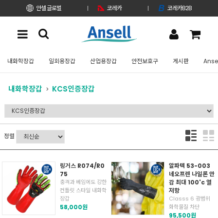
안셀 글로벌
코레카
코레카B2B
내화학장갑
일회용장갑
산업용장갑
안전보호구
게시판
Anse
내화학장갑
KCS인증장갑
정렬
링거스 R074/R0
알파텍 53-003
75
네오프렌 나일론 안
충격과 베임에도 강한
감 최대 100'c 열
컨틀릿 스타일 내화학
저항
장갑
Classs 6 광범위
58,000원
화학물질 차단
95,500원