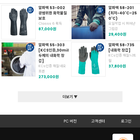
알파텍 53-002
알파텍 58-201
광범위한 화학물질
(최저-40'C~25
보호
0'C)
Classs 6 획득
오일작업 시 뛰어난
87,000원
그립감
29,400원
알파텍 55-303
알파텍 58-735
[KCS인증,30mil
[내화학 장갑]
두께의 내화학 장
KCs인증 재질:니트
갑]
릴
KCs인증 재질:네오
37,800원
프렌
273,000원
더보기 ▼
PC 버전
고객센터
로그인