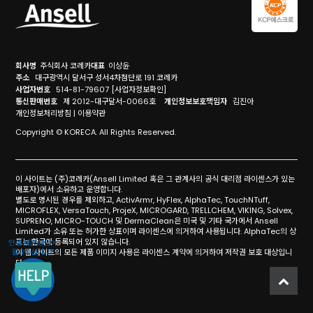
회사명
주식회사 코레카
대표
이상윤
주소
대구광역시 달서구 성서4차첨단로 191 코레카
사업자번호
514-81-79607
[사업자정보확인]
통신판매번호
제 2012-대구달서-0066호
개인정보보호책임자
김진아
개인정보처리방침
|
이용약관
Copyright © KORECA. All Rights Reserved.
이 사이트는 (주)코레카(Ansell Limited 혹은 그 관계사의 공식 대리점 라이센스가 있는
배포자)에서 소유하고 운영합니다.
별도로 명시된 경우를 제외하고, ActivArmr, HyFlex, AlphaTec, TouchNTuff,
MICROFLEX, VersaTouch, ProjeX, MICROGARD, TRELLCHEM, VIKING, Solvex,
SUPRENO, MICRO-TOUCH 및 DermaClean은 미국 및 기타 국가에서 Ansell
Limited가 소유 또는 허가한 상표이며 라이센스에 의거하여 사용됩니다. AlphaTec의 상
표는 한국에 등록되어 있지 않습니다.
이 웹 사이트의 모든 제품 이미지 사용은 라이센스 계약에 의거하여 저작권 보호 대상입니
다.