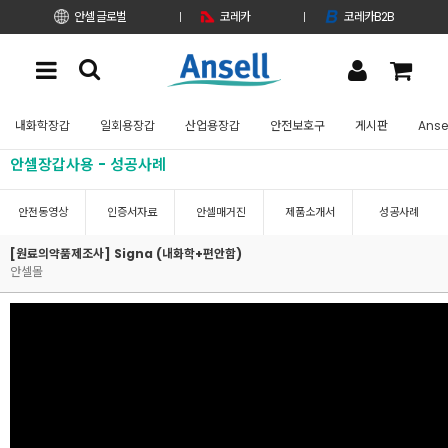
안셀 글로벌
코레카
코레카B2B
내화학장갑
일회용장갑
산업용장갑
안전보호구
게시판
Anse
안셀장갑사용 - 성공사례
안전동영상
인증서자료
안셀매거진
제품소개서
성공사례
[원료의약품제조사] Signa (내화학+편안함)
안셀몰