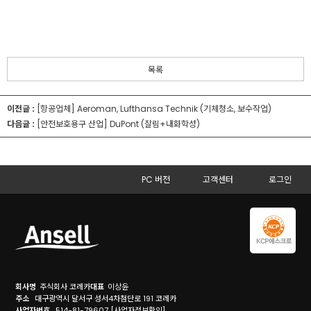
목록
이전글 :
[항공업체] Aeroman, Lufthansa Technik (기체청소, 보수작업)
다음글 :
[안전보호용구 산업] DuPont (잘림+내화학성)
PC 버전
고객센터
로그인
회사명
주식회사 코레카
대표
이상윤
주소
대구광역시 달서구 성서4차첨단로 191 코레카
사업자번호
514-81-79607
[사업자정보확인]