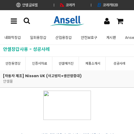
안셀 글로벌
코레카
코레카B2B
내화학장갑
일회용장갑
산업용장갑
안전보호구
게시판
Anse
안셀장갑사용 - 성공사례
안전동영상
인증서자료
안셀매거진
제품소개서
성공사례
[자동차 제조] Nissan UK (사고방지+생산량증대)
안셀몰