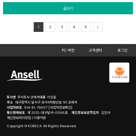
글쓰기
1
2
3
4
5
PC 버전
고객센터
로그인
회사명
주식회사 코레카
대표
이상윤
주소
대구광역시 달서구 성서4차첨단로 191 코레카
사업자번호
514-81-79607
[사업자정보확인]
통신판매번호
제 2012-대구달서-0066호
개인정보보호책임자
김진아
개인정보처리방침
|
이용약관
Copyright © KORECA. All Rights Reserved.