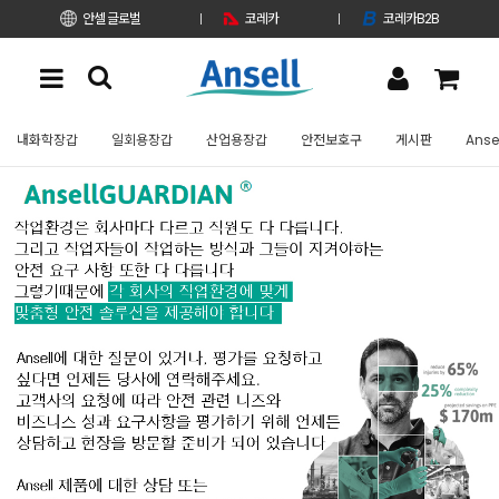
안셀 글로벌
코레카
코레카B2B
내화학장갑
일회용장갑
산업용장갑
안전보호구
게시판
Anse