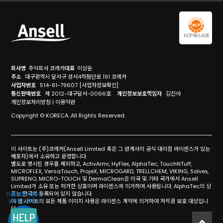
회사명
주식회사 코레카
대표
이상윤
주소
대구광역시 달서구 성서4차첨단로 191 코레카
사업자번호
514-81-79607
[사업자정보확인]
통신판매번호
제 2012-대구달서-0066호
개인정보보호책임자
김진아
개인정보처리방침
|
이용약관
Copyright © KORECA. All Rights Reserved.
이 사이트는 (주)코레카(Ansell Limited 혹은 그 관계사의 공식 대리점 라이센스가 있는
배포자)에서 소유하고 운영합니다.
별도로 명시된 경우를 제외하고, ActivArmr, HyFlex, AlphaTec, TouchNTuff,
MICROFLEX, VersaTouch, ProjeX, MICROGARD, TRELLCHEM, VIKING, Solvex,
SUPRENO, MICRO-TOUCH 및 DermaClean은 미국 및 기타 국가에서 Ansell
Limited가 소유 또는 허가한 상표이며 라이센스에 의거하여 사용됩니다. AlphaTec의 상
표는 한국에 등록되어 있지 않습니다.
이 웹 사이트의 모든 제품 이미지 사용은 라이센스 계약에 의거하여 저작권 보호 대상입니
다.