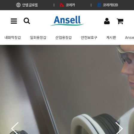
안셀 글로벌
코레카
코레카B2B
내화학장갑
일회용장갑
산업용장갑
안전보호구
게시판
Anse