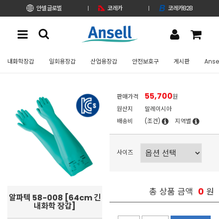
안셀 글로벌
코레카
코레카B2B
내화학장갑
일회용장갑
산업용장갑
안전보호구
게시판
Anse
55,700
판매가격
원
원산지
말레이시아
배송비
(조건)
지역별
사이즈
0
총 상품 금액
원
알파텍 58-008 [64cm 긴
내화학 장갑]