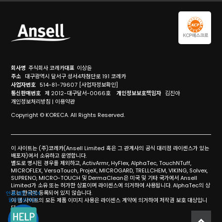
회사명
주식회사 코레카
대표
이상윤
주소
대구광역시 달서구 성서4차첨단로 191 코레카
사업자번호
514-81-79607
[사업자정보확인]
통신판매번호
제 2012-대구달서-0066호
개인정보보호책임자
김진아
개인정보처리방침
|
이용약관
Copyright © KORECA. All Rights Reserved.
이 사이트는 (주)코레카(Ansell Limited 혹은 그 관계사의 공식 대리점 라이센스가 있는
배포자)에서 소유하고 운영합니다.
별도로 명시된 경우를 제외하고, ActivArmr, HyFlex, AlphaTec, TouchNTuff,
MICROFLEX, VersaTouch, ProjeX, MICROGARD, TRELLCHEM, VIKING, Solvex,
SUPRENO, MICRO-TOUCH 및 DermaClean은 미국 및 기타 국가에서 Ansell
Limited가 소유 또는 허가한 상표이며 라이센스에 의거하여 사용됩니다. AlphaTec의 상
표는 한국에 등록되어 있지 않습니다.
이 웹 사이트의 모든 제품 이미지 사용은 라이센스 계약에 의거하여 저작권 보호 대상입니
다.