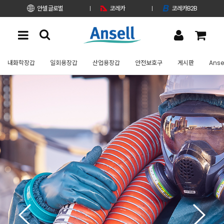
안셀 글로벌
코레카
코레카B2B
내화학장갑
일회용장갑
산업용장갑
안전보호구
게시판
Anse