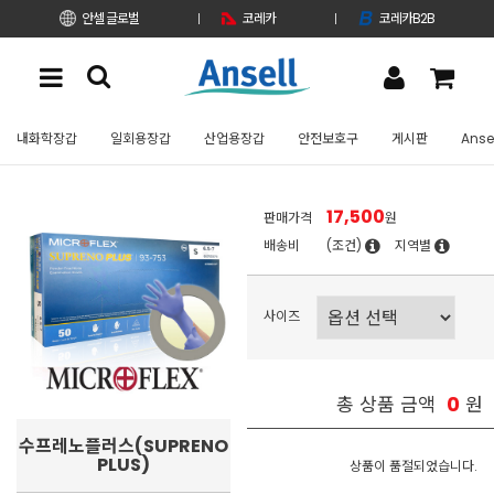
안셀 글로벌
코레카
코레카B2B
내화학장갑
일회용장갑
산업용장갑
안전보호구
게시판
Anse
17,500
판매가격
원
배송비
(조건)
지역별
사이즈
0
총 상품 금액
원
수프레노플러스(SUPRENO
PLUS)
상품이 품절되었습니다.