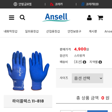
안셀 글로벌
코레카
코레카B2B
내화학장갑
일회용장갑
산업용장갑
안전보호구
게시판
Anse
4,900
판매가격
원
원산지
스리랑카
배송비
(조건)
지역별
사이즈
0
총 상품 금액
원
하이플렉스 11-818