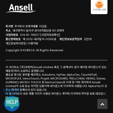
회사명
주식회사 코레카
대표
이상윤
주소
대구광역시 달서구 성서4차첨단로 191 코레카
사업자번호
514-81-79607
[사업자정보확인]
통신판매번호
제 2012-대구달서-0066호
개인정보보호책임자
김진아
개인정보처리방침
|
이용약관
Copyright © KORECA. All Rights Reserved.
이 사이트는 (주)코레카(Ansell Limited 혹은 그 관계사의 공식 대리점 라이센스가 있는
배포자)에서 소유하고 운영합니다.
별도로 명시된 경우를 제외하고, ActivArmr, HyFlex, AlphaTec, TouchNTuff,
MICROFLEX, VersaTouch, ProjeX, MICROGARD, TRELLCHEM, VIKING, Solvex,
SUPRENO, MICRO-TOUCH 및 DermaClean은 미국 및 기타 국가에서 Ansell
Limited가 소유 또는 허가한 상표이며 라이센스에 의거하여 사용됩니다. AlphaTec의 상
표는 한국에 등록되어 있지 않습니다.
이 웹 사이트의 모든 제품 이미지 사용은 라이센스 계약에 의거하여 저작권 보호 대상입니
다.